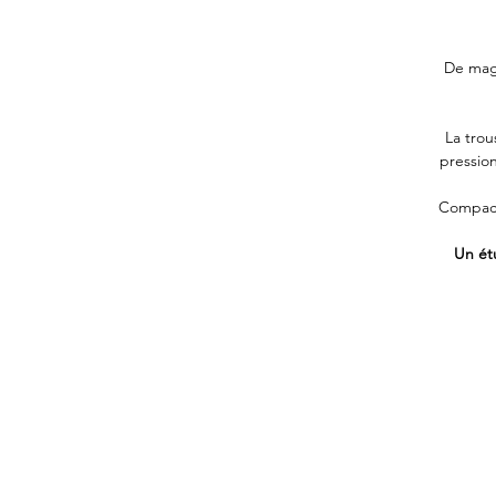
De magn
La trou
pressio
Compact,
Un ét