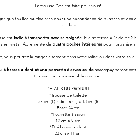
La trousse Goa est faite pour vous!
ifique feuilles multicolores pour une abaondance de nuances et des 
franches.
sse est
facile à transporter avec sa poignée
. Elle se ferme à l'aide de 2
ns en métal. Agrémenté de
quatre poches intérieures
pour l'organisé a
 vous pourrez la ranger aisément dans votre valise ou dans votre salle
ui à brosse à dent et une pochette à savon solide
accompagneront cette
trousse pour un ensemble complet.
DETAILS DU PRODUIT
*Trousse de toilette
37 cm (L) x 36 cm (H) x 13 cm (l)
Base: 24 cm
*Pochette à savon
12 cm x 9 cm
*Etui brosse à dent
22 cm x 11 cm