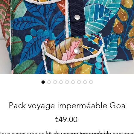
Pack voyage imperméable Goa
Price
€49.00
Nous avons crée ce
kit de voyage imperméable
contenan