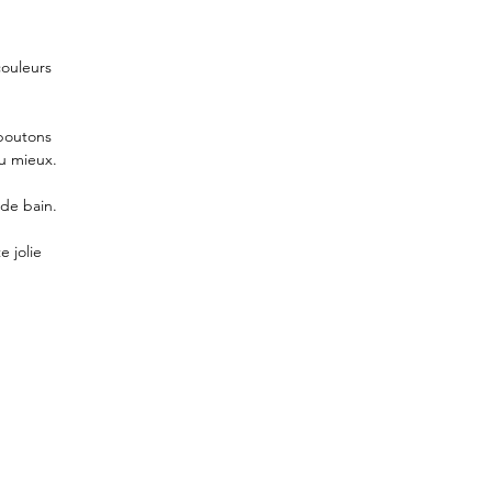
couleurs
 boutons
u mieux.
 de bain.
 jolie