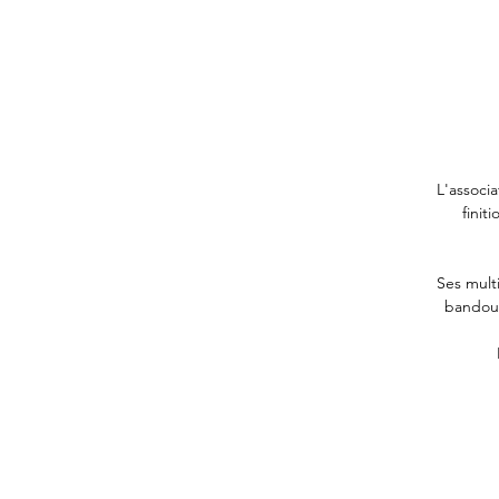
L'associa
finit
Ses mult
bandoul