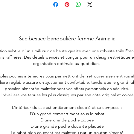
Sac besace bandoulière femme Animalia
tion subtile d'un simili cuir de haute qualité avec une robuste toile Fra
ions raffinées. Des détails pensés et conçus pour un design esthétique 
organisation optimale au quotidien.
iples poches intérieures vous permettront de retrouver aisément vos aff
ière réglable assure un ajustement confortable, tandis que le grand rab
pression aimantée maintiennent vos effets personnels en sécurité.
Il réveillera vos tenues les plus classiques par son côté original et coloré
L'intérieur du sac est entièrement doublé et se compose :
D'un grand compartiment sous le rabat
D'une grande poche zippée
D'une grande poche doublée plaquée
Le rabat bien couvrant est maintenu par un bouton aimanté