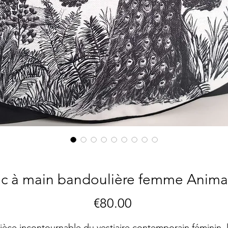
c à main bandoulière femme Anima
Price
€80.00
ièce incontournable du vestiaire contemporain féminin, 