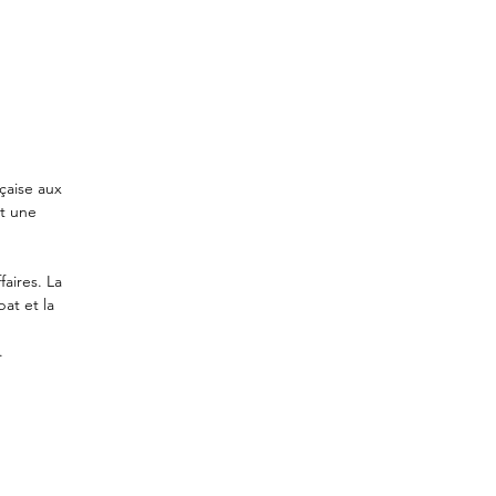
nçaise aux
et une
aires. La
at et la
.