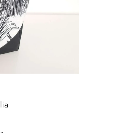
lia
le