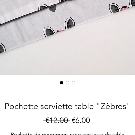
Pochette serviette table "Zèbres"
Regular
Sale
 €12.00 
€6.00
Price
Price
Pochette de rangement pour serviette de table