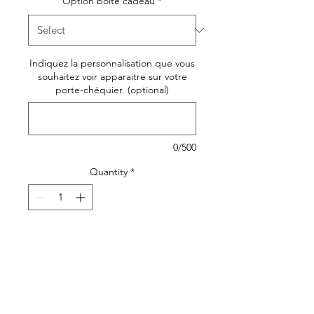
Option boîte cadeau
*
Indiquez la personnalisation que vous
souhaitez voir apparaitre sur votre
porte-chéquier. (optional)
0/500
Quantity
*
Add to Cart
Un porte-chéquier élégant et
raffiné en toile bleu canard