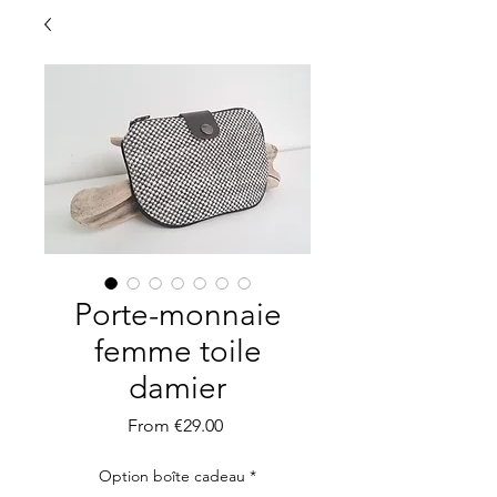
Porte-monnaie
femme toile
damier
Sale
From
€29.00
Price
Option boîte cadeau
*