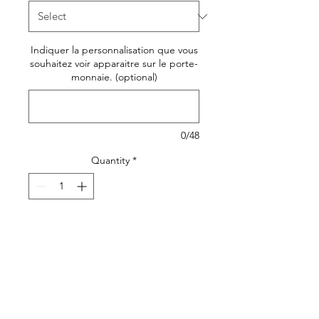
Indiquer la personnalisation que vous
souhaitez voir apparaitre sur le porte-
monnaie. (optional)
0/48
Quantity
*
Add to Cart
Joli, original et pratique, le
porte-monnaie ou petite
pochette en toile damier