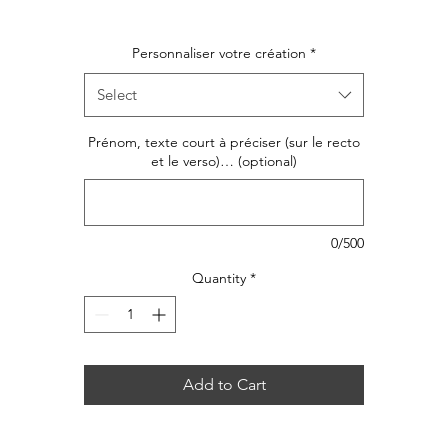
Ce protège livret de famille en lin et Liberty protégera
Personnaliser votre création
*
durablement votre livret.
Select
Prénom, texte court à préciser (sur le recto
et le verso)… (optional)
0/500
Quantity
*
Add to Cart