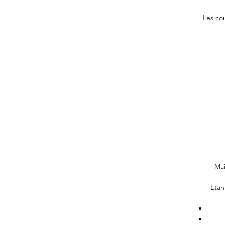
Les co
Mai
Etan