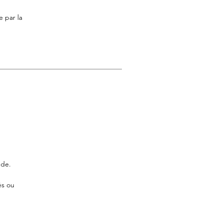
 par la
nde.
és ou