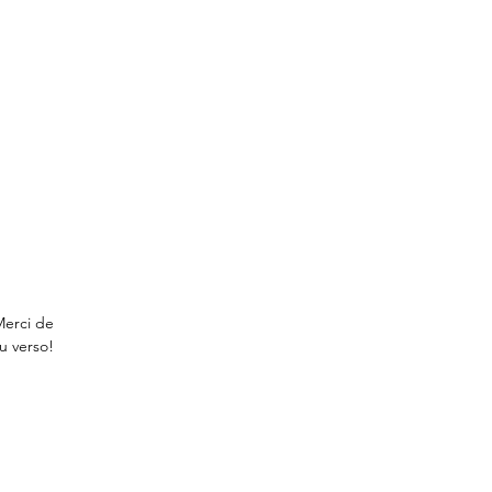
Merci de
au verso!