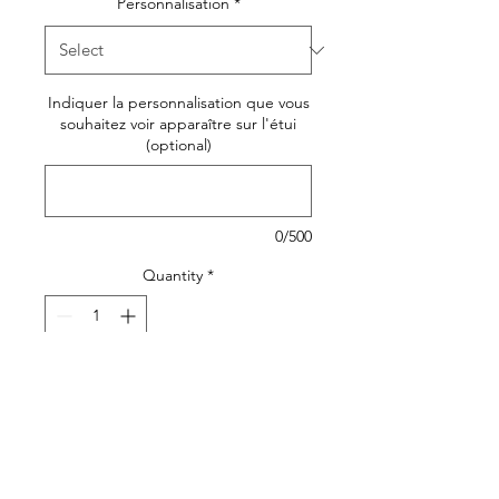
Personnalisation
*
Indiquer la personnalisation que vous
souhaitez voir apparaître sur l'étui
(optional)
0/500
Quantity
*
Add to Cart
Etui pour livret de famille en
lin.