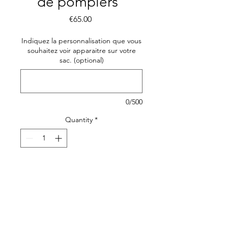
de pompiers"
Price
€65.00
Indiquez la personnalisation que vous
souhaitez voir apparaitre sur votre
sac. (optional)
0/500
Quantity
*
Add to Cart
Magnifique
sac à dos
personnalisable
pour
accompagner votre enfant sur