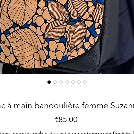
ac à main bandoulière femme Suzan
Price
€85.00
ièce incontournable du vestiaire contemporain féminin, 