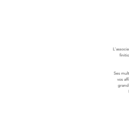
L'associa
finit
Ses mult
vos af
grand 