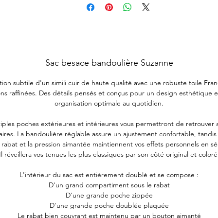
Sac besace bandoulière Suzanne
tion subtile d'un simili cuir de haute qualité avec une robuste toile Fra
ions raffinées. Des détails pensés et conçus pour un design esthétique 
organisation optimale au quotidien.
iples poches extérieures et intérieures vous permettront de retrouver
faires. La bandoulière réglable assure un ajustement confortable, tandis
rabat et la pression aimantée maintiennent vos effets personnels en sé
Il réveillera vos tenues les plus classiques par son côté original et coloré
L'intérieur du sac est entièrement doublé et se compose :
D'un grand compartiment sous le rabat
D'une grande poche zippée
D'une grande poche doublée plaquée
Le rabat bien couvrant est maintenu par un bouton aimanté