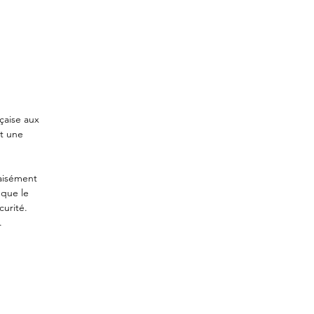
nçaise aux
et une
 aisément
 que le
curité.
.