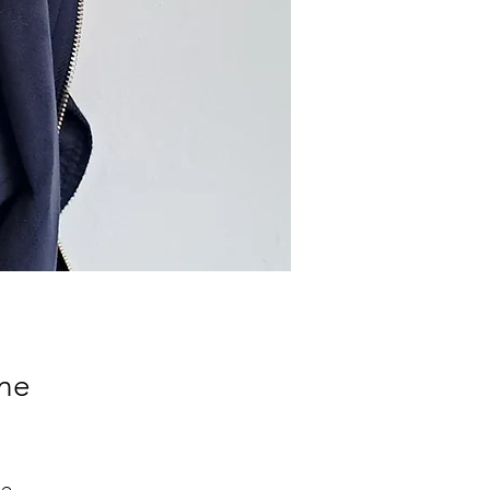
ne
le