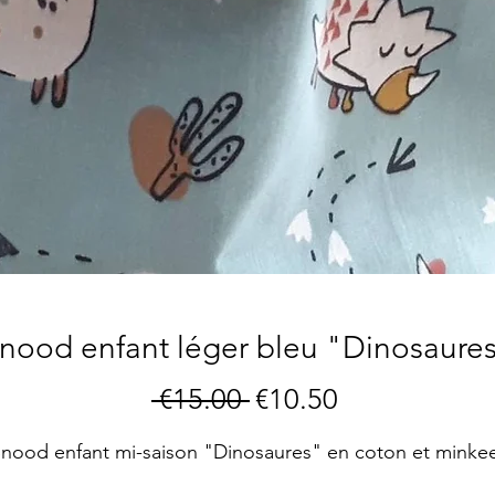
nood enfant léger bleu "Dinosaure
Regular
Sale
 €15.00 
€10.50
Price
Price
nood enfant mi-saison "Dinosaures" en coton et minke