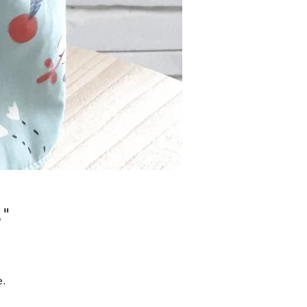
s"
e.