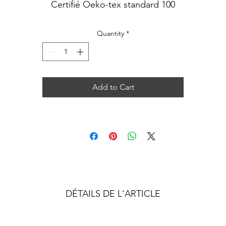
Certifié Oeko-tex standard 100
Ce tissu n'est pas à vendre au métrage.
Quantity
*
Add to Cart
DÉTAILS DE L'ARTICLE