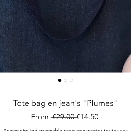
Tote bag en jean's "Plumes"
Regular
Sale
From
 €29.00 
€14.50
Price
Price
Accessoire indispensable pour transporter toutes ses