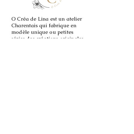
O Créa de Lina est un atelier
Charentais qui fabrique en
modèle unique ou petites
séries des créations originales
en privilégiant les matières
premières Françaises ou
Européennes.
CONTACT
O Créa de Lina
29 Chez Merlet
17770 Saint Césaire
Besoins de conseils personnalisés, n'hésitez pas à me
contacter!
Le plus simple via le tchat
o-crea-de-lina@outlook.fr
06 71 11 69 90