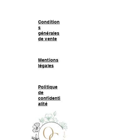
Condition
s
générales
de vente
Mentions
légales
Politique
de
confidenti
alité