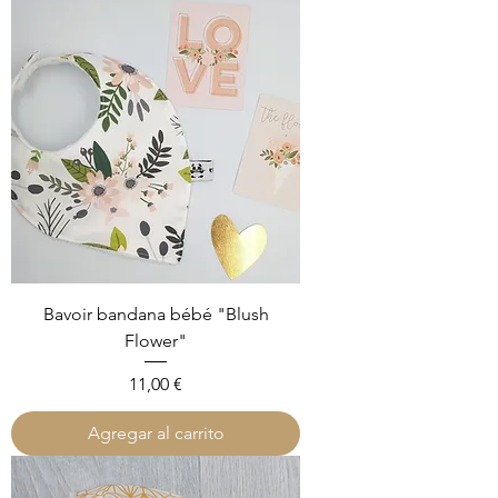
Bavoir bandana bébé "Blush
Flower"
Precio
11,00 €
Agregar al carrito