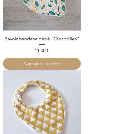
Bavoir bandana bébé "Crocodiles"
Precio
11,00 €
Agregar al carrito