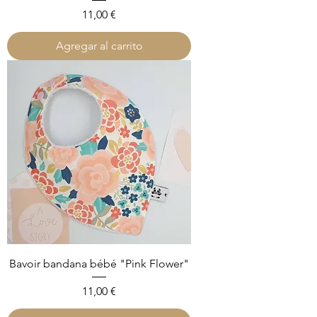
Precio
11,00 €
Agregar al carrito
Bavoir bandana bébé "Pink Flower"
Precio
11,00 €