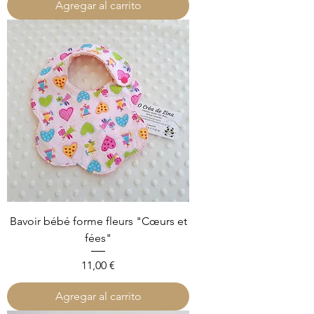
Agregar al carrito
Bavoir bébé forme fleurs "Cœurs et
fées"
Precio
11,00 €
Agregar al carrito