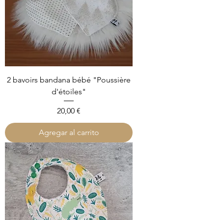
2 bavoirs bandana bébé "Poussière
d'étoiles"
Precio
20,00 €
Agregar al carrito