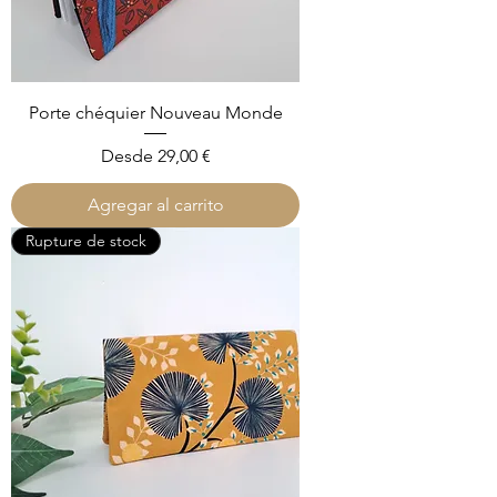
Porte chéquier Nouveau Monde
Precio de oferta
Desde
29,00 €
Agregar al carrito
Rupture de stock