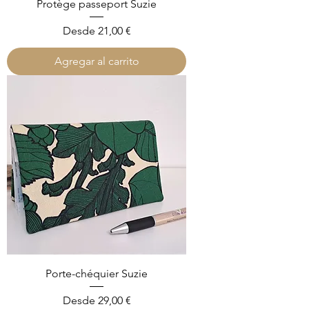
Protège passeport Suzie
Precio de oferta
Desde
21,00 €
Agregar al carrito
Porte-chéquier Suzie
Precio de oferta
Desde
29,00 €