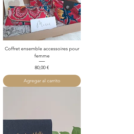
Coffret ensemble accessoires pour
femme
Precio
80,00 €
Agregar al carrito