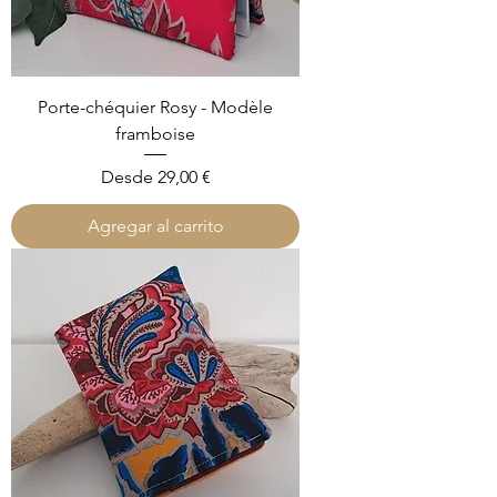
Porte-chéquier Rosy - Modèle
framboise
Precio de oferta
Desde
29,00 €
Agregar al carrito