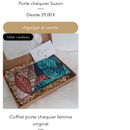
Porte chéquier Suzon
Precio de oferta
Desde
29,00 €
Agregar al carrito
Idée cadeau
Coffret porte chéquier femme
original