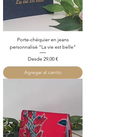
Porte-chéquier en jeans
personnalisé "La vie est belle"
Precio de oferta
Desde
29,00 €
Agregar al carrito