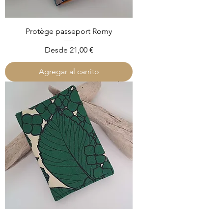
Protège passeport Romy
Precio de oferta
Desde
21,00 €
Agregar al carrito