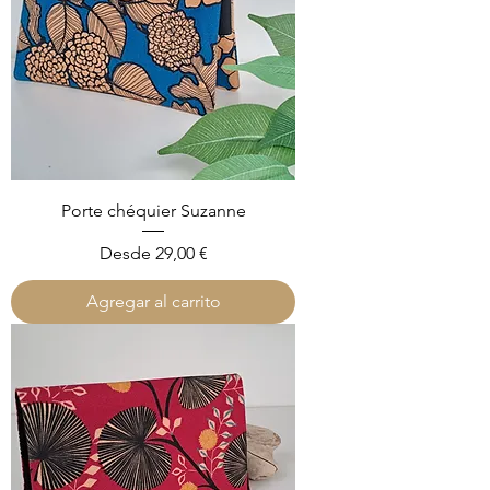
Porte chéquier Suzanne
Precio de oferta
Desde
29,00 €
Agregar al carrito