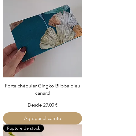
Porte chéquier Gingko Biloba bleu
canard
Precio de oferta
Desde
29,00 €
Agregar al carrito
Rupture de stock