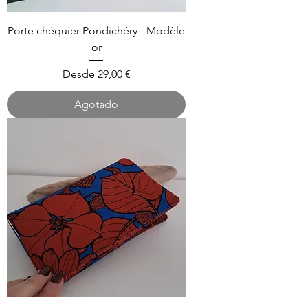
Porte chéquier Pondichéry - Modèle
or
Precio de oferta
Desde
29,00 €
Agotado