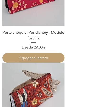
Porte chéquier Pondichéry - Modèle
fuschia
Precio de oferta
Desde
29,00 €
Agregar al carrito