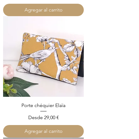
Agregar al carrito
Porte chéquier Elaïa
Precio de oferta
Desde
29,00 €
Agregar al carrito