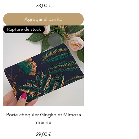
Precio
33,00 €
Agregar al carrito
Rupture de stock
Porte chéquier Gingko et Mimosa
marine
Precio
29,00 €