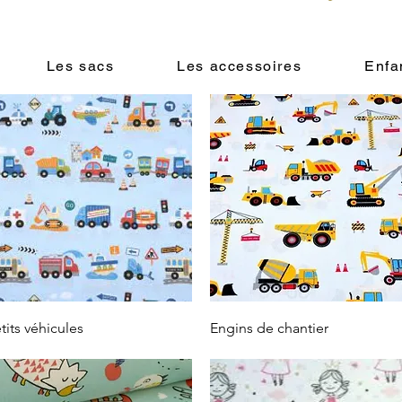
Les sacs
Les accessoires
Enfa
Vista rápida
Vista rápida
tits véhicules
Engins de chantier