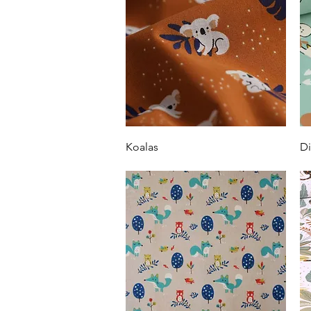
Vista rápida
Koalas
Di