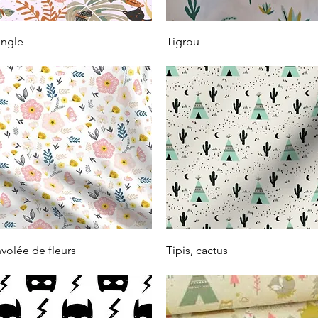
Vista rápida
Vista rápida
ngle
Tigrou
Vista rápida
Vista rápida
volée de fleurs
Tipis, cactus