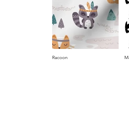
Vista rápida
Racoon
Ma