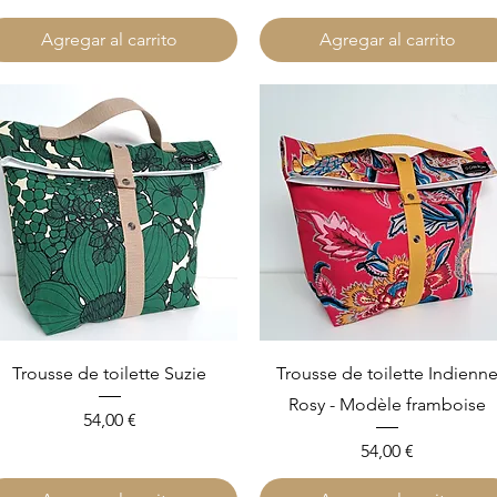
Agregar al carrito
Agregar al carrito
Vista rápida
Vista rápida
Trousse de toilette Suzie
Trousse de toilette Indienn
Rosy - Modèle framboise
Precio
54,00 €
Precio
54,00 €