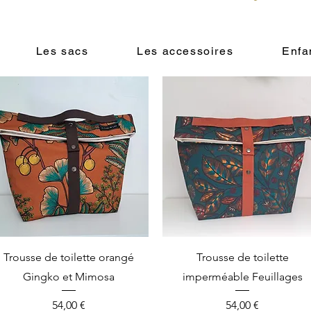
Les sacs
Les accessoires
Enfa
Vista rápida
Vista rápida
Trousse de toilette orangé
Trousse de toilette
Gingko et Mimosa
imperméable Feuillages
Precio
Precio
54,00 €
54,00 €