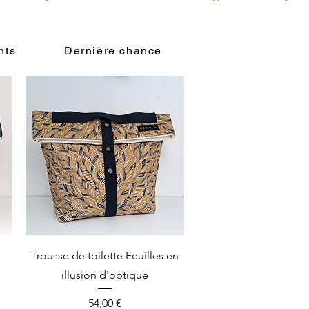
nts
Dernière chance
Vista rápida
Trousse de toilette Feuilles en
illusion d'optique
Precio
54,00 €