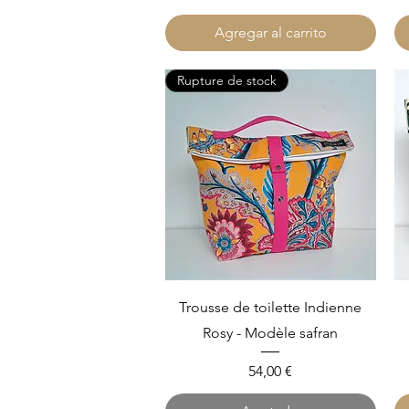
Agregar al carrito
Rupture de stock
Vista rápida
Trousse de toilette Indienne
Rosy - Modèle safran
Precio
54,00 €