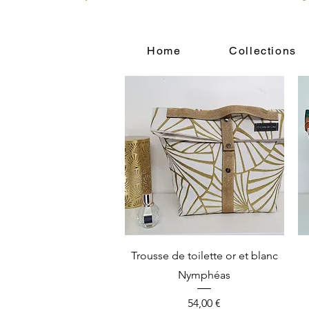
Home
Collections
Vista rápida
Trousse de toilette or et blanc
Nymphéas
Precio
54,00 €