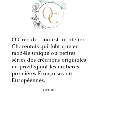
O Créa de Lina est un atelier
Charentais qui fabrique en
modèle unique ou petites
séries des créations originales
en privilégiant les matières
premières Françaises ou
Européennes.
CONTACT
O Créa de Lina
29 Chez Merlet
17770 Saint Césaire
Besoins de conseils personnalisés, n'hésitez pas à me
contacter!
Le plus simple via le tchat