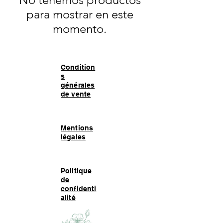
para mostrar en este
momento.
Condition
s
générales
de vente
Mentions
légales
Politique
de
confidenti
alité