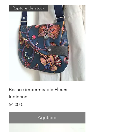
Rupture de stock
Besace imperméable Fleurs
Indienne
Precio
54,00 €
Agotado