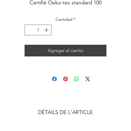
Certifié Oeko-tex standard 100
Ce tissu n'est pas à vendre au métrage.
Cantidad
*
Agregar al carrito
DÉTAILS DE L'ARTICLE