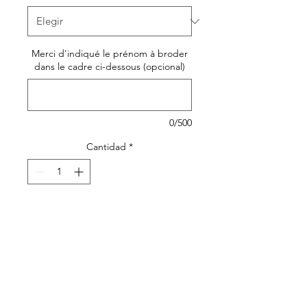
Merci d'indiqué le prénom à broder
dans le cadre ci-dessous (opcional)
0/500
Cantidad
*
Agregar al carrito
Quelle fierté de porter son
joli
cartable personnalisé
pour aller à l'école
maternelle!