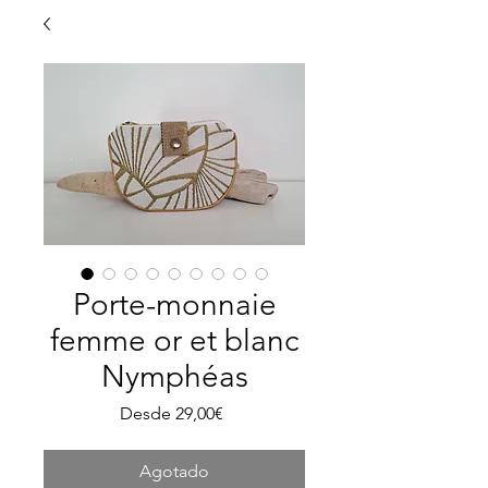
Porte-monnaie
femme or et blanc
Nymphéas
Precio
Desde
29,00€
de
oferta
Agotado