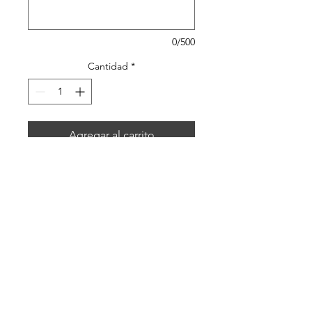
0/500
Cantidad
*
Agregar al carrito
Sac besace essentiel conçu
spécialement pour les
femmes modernes et
élégantes.
DESCRIPTIF
Fabriqué à la main par votre créatrice
artisanale, ce sac allie à la fois