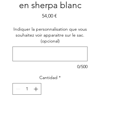
en sherpa blanc
Precio
54,00 €
Indiquer la personnalisation que vous
souhaitez voir apparaitre sur le sac.
(opcional)
0/500
Cantidad
*
Agregar al carrito
Adoptez le look réconfortant
de ce petit sac en sherpa. Un