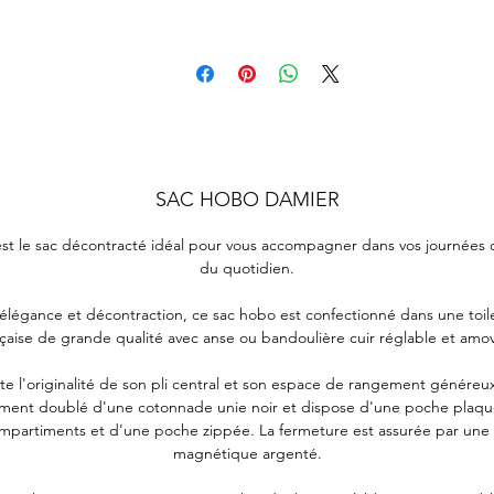
SAC HOBO DAMIER
est le sac décontracté idéal pour vous accompagner dans vos journées
du quotidien.
t élégance et décontraction, ce sac hobo est confectionné dans une toile
çaise de grande qualité avec anse ou bandoulière cuir réglable et amov
e l'originalité de son pli central et son espace de rangement généreux.
ement doublé d'une cotonnade unie noir et dispose d'une poche plaqu
mpartiments et d'une poche zippée. La fermeture est assurée par une 
magnétique argenté.