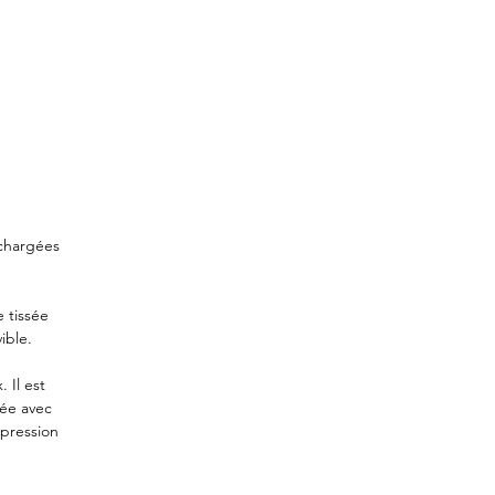
 chargées
 tissée
ible.
 Il est
ée avec
pression