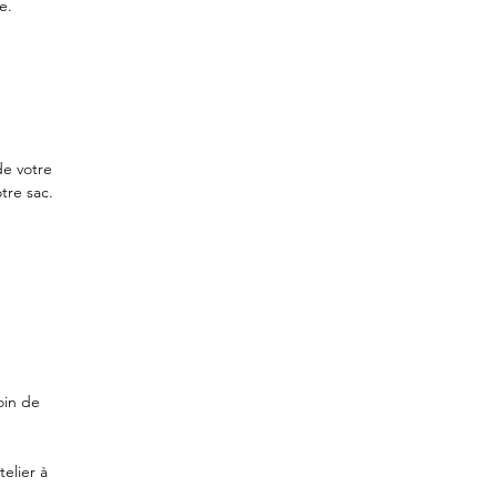
e.
de votre
tre sac.
oin de
elier à