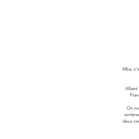
Alba, c'
Allian
Fran
On not
entièr
deux co