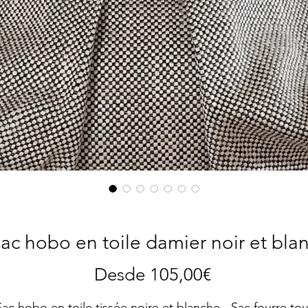
ac hobo en toile damier noir et bla
Precio
Desde
105,00€
de
Sac hobo en toile tissée noire et blanche - Sac fourre tou