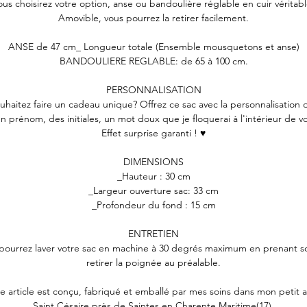
ous choisirez votre option, anse ou bandoulière réglable en cuir véritabl
Amovible, vous pourrez la retirer facilement.
ANSE de 47 cm_ Longueur totale (Ensemble mousquetons et anse)
BANDOULIERE REGLABLE: de 65 à 100 cm.
PERSONNALISATION
uhaitez faire un cadeau unique? Offrez ce sac avec la personnalisation 
un prénom, des initiales, un mot doux que je floquerai à l'intérieur de vo
Effet surprise garanti ! ♥
DIMENSIONS
_Hauteur : 30 cm
_Largeur ouverture sac: 33 cm
_Profondeur du fond : 15 cm
ENTRETIEN
pourrez laver votre sac en machine à 30 degrés maximum en prenant s
retirer la poignée au préalable.
 article est conçu, fabriqué et emballé par mes soins dans mon petit at
Saint Césaire près de Saintes en Charente Maritime(17).