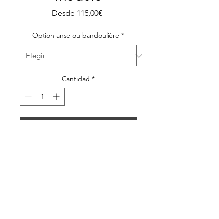
Precio
Desde
115,00€
de
oferta
Option anse ou bandoulière
*
Cantidad
*
Agregar al carrito
Grand sac hobo en toile
orangé - Sac décontracté
avec anse ou bandoulière en
cuir réglable et amovible
SAC HOBO ORANGE