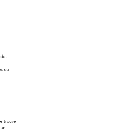
nde.
és ou
se trouve
ur.