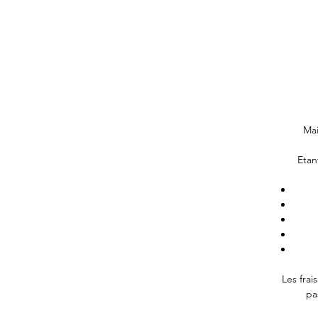
Mai
Etan
Les frai
pa