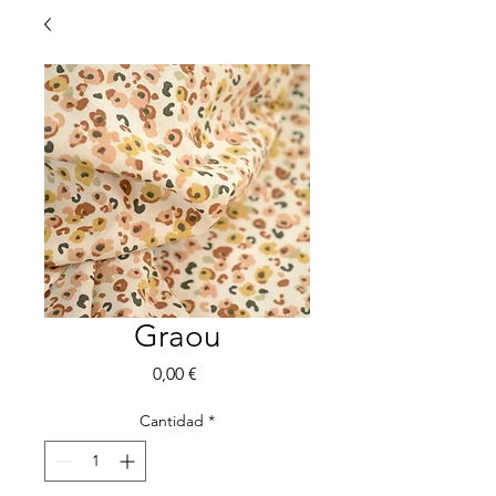
Graou
Precio
0,00 €
Cantidad
*