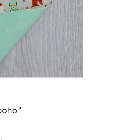
 boho"
t