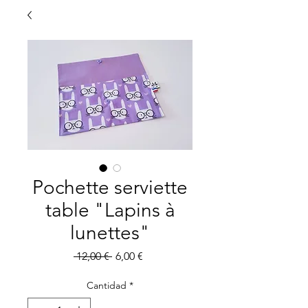
Pochette serviette
table "Lapins à
lunettes"
Precio
Precio
 12,00 € 
6,00 €
de
oferta
Cantidad
*