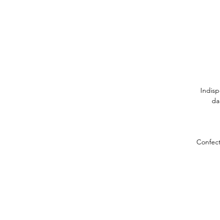
Indisp
da
Confect