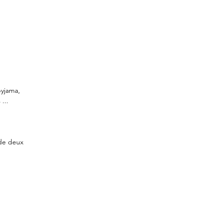
pyjama,
...
 de deux