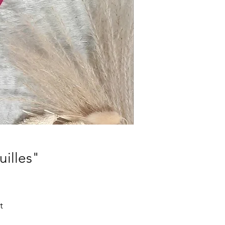
uilles"
t