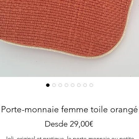
Porte-monnaie femme toile orangé
Precio
Desde
29,00€
de
Joli, original et pratique, le porte-monnaie ou petite