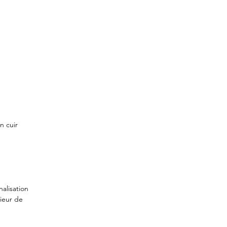
n cuir
alisation
rieur de