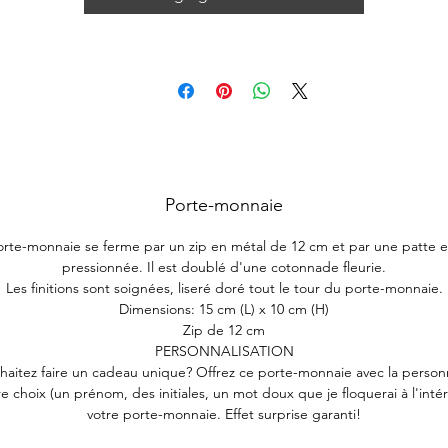
Porte-monnaie
rte-monnaie se ferme par un zip en métal de 12 cm et par une patte e
pressionnée. Il est doublé d'une cotonnade fleurie.
Les finitions sont soignées, liseré doré tout le tour du porte-monnaie.
Dimensions: 15 cm (L) x 10 cm (H)
Zip de 12 cm
PERSONNALISATION
haitez faire un cadeau unique? Offrez ce porte-monnaie avec la personn
e choix (un prénom, des initiales, un mot doux que je floquerai à l'inté
votre porte-monnaie. Effet surprise garanti!