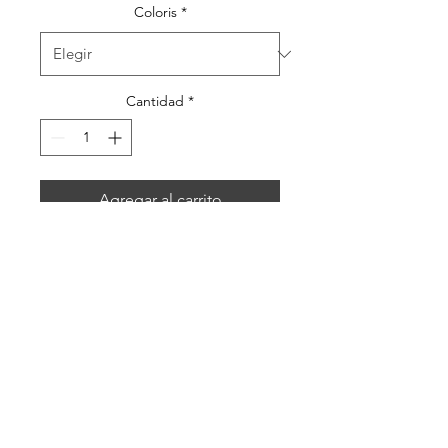
oferta
Coloris
*
Cantidad
*
Agregar al carrito
Protège passeport
personnalisé en lin motif rose
des vents.
PROTEGE PASSEPORT
Voilà une jolie idée cadeau originale à
offrir pour un voyage de noce, un