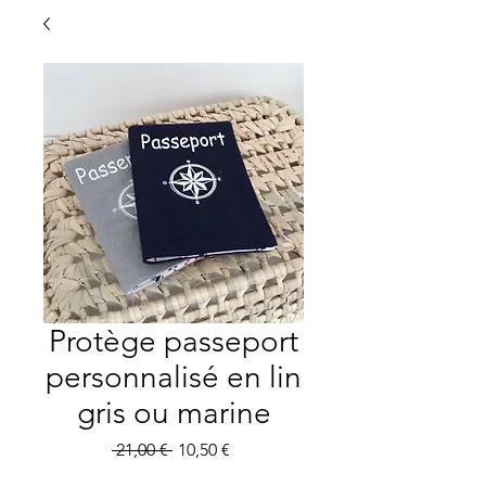
Protège passeport
personnalisé en lin
gris ou marine
Precio
Precio
 21,00 € 
10,50 €
de