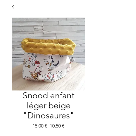
Snood enfant
léger beige
"Dinosaures"
Precio
Precio
 15,00 € 
10,50 €
de