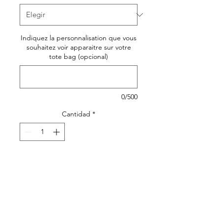
Indiquez la personnalisation que vous
souhaitez voir apparaitre sur votre
tote bag (opcional)
0/500
Cantidad
*
Agregar al carrito
Accessoire indispensable
pour transporter toutes ses
petites affaires...