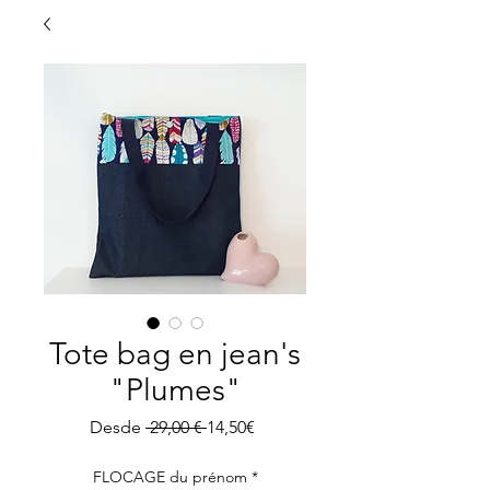
Tote bag en jean's
"Plumes"
Precio
Precio
Desde
 29,00 € 
14,50€
de
oferta
FLOCAGE du prénom
*