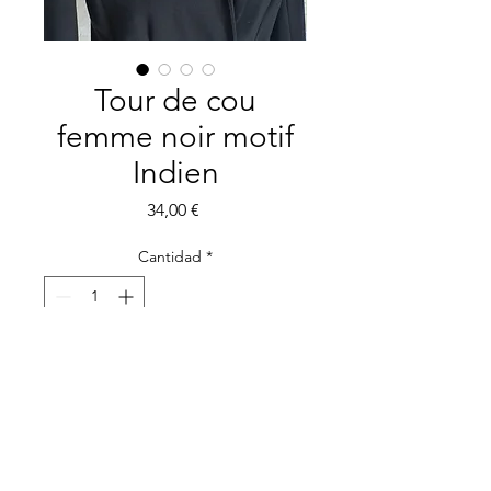
Tour de cou
femme noir motif
Indien
Precio
34,00 €
Cantidad
*
Agregar al carrito
L'écharpe infinie Indienne
chic et élégante.