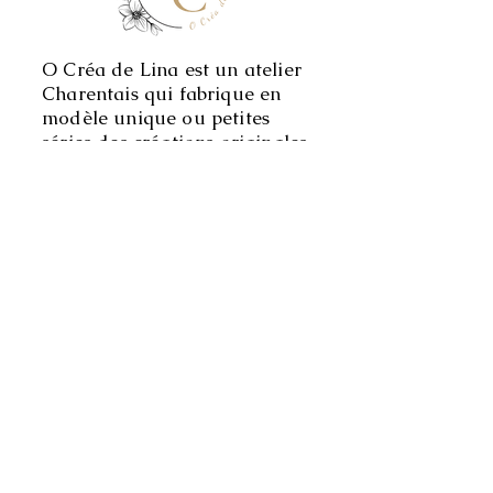
O Créa de Lina est un atelier
Charentais qui fabrique en
modèle unique ou petites
séries des créations originales
en privilégiant les matières
premières Françaises ou
Européennes.
CONTACT
O Créa de Lina
29 Chez Merlet
17770 Saint Césaire
Besoins de conseils personnalisés, n'hésitez pas à me
contacter!
Le plus simple via le tchat
o-crea-de-lina@outlook.fr
06 71 11 69 90