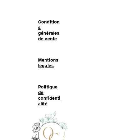
Condition
s
générales
de vente
Mentions
légales
Politique
de
confidenti
alité